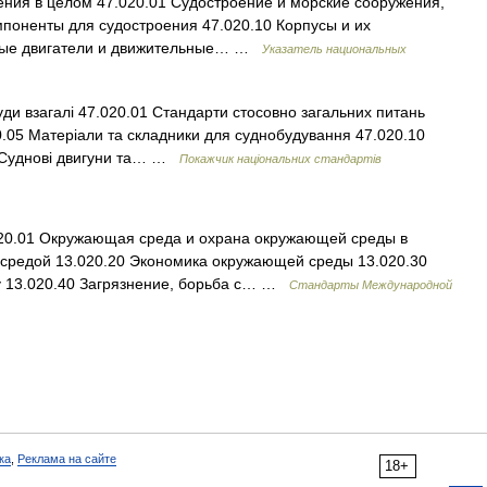
ния в целом 47.020.01 Судостроение и морские сооружения,
поненты для судостроения 47.020.10 Корпусы и их
овые двигатели и движительные… …
Указатель национальных
и взагалі 47.020.01 Стандарти стосовно загальних питань
.05 Матеріали та складники для суднобудування 47.020.10
20 Суднові двигуни та… …
Покажчик національних стандартів
0.01 Окружающая среда и охрана окружающей среды в
средой 13.020.20 Экономика окружающей среды 13.020.30
у 13.020.40 Загрязнение, борьба с… …
Стандарты Международной
ка
,
Реклама на сайте
18+