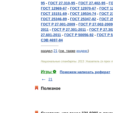
95
-
ГОСТ
27
.
310
-
95
-
ГОСТ
27
.
402
-
95
-
Г
ГОСТ
12969
-
67
-
ГОСТ
12970
-
67
-
ГОСТ
1
ГОСТ
15151
-
69
-
ГОСТ
19534
-
74
-
ГОСТ
2
ГОСТ
25346
-
89
-
ГОСТ
25347
-
82
-
ГОСТ
2
ГОСТ
Р
27
.
001
-
2009
-
ГОСТ
Р
27
.
002
-
2009
2011
-
ГОСТ
Р
27
.
301
-
2011
-
ГОСТ
Р
27
.
30
27
.
601
-
2011
-
ГОСТ
Р
50056
-
92
-
ГОСТ
Р
5
СЭВ
4697
-
84
—————
раздел
21
(
см
.
также
индекс
)
Национальные
стандарты
.
2013
.
Указатель
(
в
трех
т
Игры ⚽
Поможем написать реферат
21
Полезное