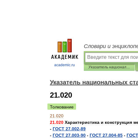
Словари и энциклоп
academic.ru
Указатель национальных стандартов 2013
Указатель национальных ст
21.020
Толкование
21
.
020
21
.
020
Характеристика
и
конструкция
м
-
ГОСТ
27
.
002
-
89
-
ГОСТ
27
.
003
-
90
-
ГОСТ
27
.
004
-
85
-
ГОС