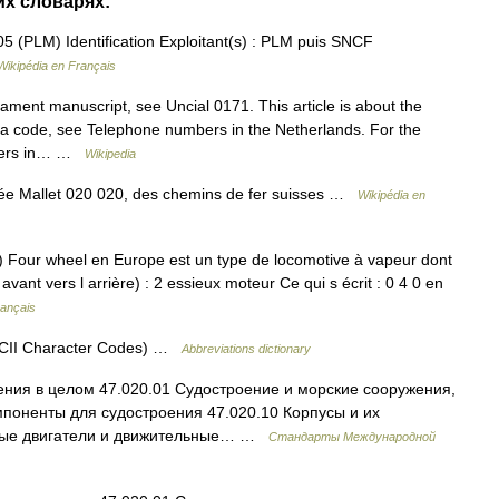
их словарях:
 (PLM) Identification Exploitant(s) : PLM puis SNCF
Wikipédia en Français
ment manuscript, see Uncial 0171. This article is about the
a code, see Telephone numbers in the Netherlands. For the
mbers in… …
Wikipedia
ée Mallet 020 020, des chemins de fer suisses …
Wikipédia en
 Four wheel en Europe est un type de locomotive à vapeur dont
 avant vers l arrière) : 2 essieux moteur Ce qui s écrit : 0 4 0 en
rançais
ASCII Character Codes) …
Abbreviations dictionary
ния в целом 47.020.01 Судостроение и морские сооружения,
поненты для судостроения 47.020.10 Корпусы и их
овые двигатели и движительные… …
Стандарты Международной