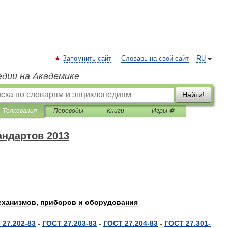
Запомнить сайт
Словарь на свой сайт
RU
едии на Академике
Найти!
Толкования
Переводы
Книги
Игры ⚽
андартов 2013
еханизмов
,
приборов
и
оборудования
Т
27
.
202
-
83
-
ГОСТ
27
.
203
-
83
-
ГОСТ
27
.
204
-
83
-
ГОСТ
27
.
301
-