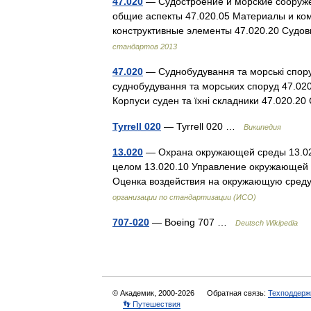
47.020
— Судостроение и морские сооруже
общие аспекты 47.020.05 Материалы и ком
конструктивные элементы 47.020.20 Суд
стандартов 2013
47.020
— Суднобудування та морські споруд
суднобудування та морських споруд 47.020
Корпуси суден та їхні складники 47.020.
Tyrrell 020
— Tyrrell 020 …
Википедия
13.020
— Охрана окружающей среды 13.02
целом 13.020.10 Управление окружающей 
Оценка воздействия на окружающую сред
организации по стандартизации (ИСО)
707-020
— Boeing 707 …
Deutsch Wikipedia
© Академик, 2000-2026
Обратная связь:
Техподдерж
👣 Путешествия