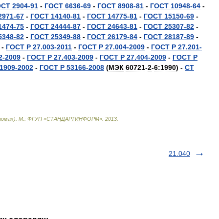
ОСТ
2904
-
91
-
ГОСТ
6636
-
69
-
ГОСТ
8908
-
81
-
ГОСТ
10948
-
64
-
2971
-
67
-
ГОСТ
14140
-
81
-
ГОСТ
14775
-
81
-
ГОСТ
15150
-
69
-
1474
-
75
-
ГОСТ
24444
-
87
-
ГОСТ
24643
-
81
-
ГОСТ
25307
-
82
-
5348
-
82
-
ГОСТ
25349
-
88
-
ГОСТ
26179
-
84
-
ГОСТ
28187
-
89
-
-
ГОСТ
Р
27
.
003
-
2011
-
ГОСТ
Р
27
.
004
-
2009
-
ГОСТ
Р
27
.
201
-
2
-
2009
-
ГОСТ
Р
27
.
403
-
2009
-
ГОСТ
Р
27
.
404
-
2009
-
ГОСТ
Р
1909
-
2002
-
ГОСТ
Р
53166
-
2008
(
МЭК
60721
-
2
-
6:1990
) -
СТ
омах
).
М
.
:
ФГУП
«
СТАНДАРТИНФОРМ
»
.
2013
.
21.040