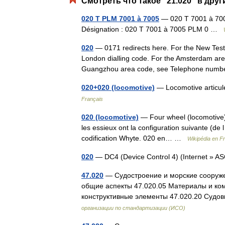
Смотреть что такое "21.020" в друг
020 T PLM 7001 à 7005
— 020 T 7001 à 7005
Désignation : 020 T 7001 à 7005 PLM 0 …
020
— 0171 redirects here. For the New Testa
London dialling code. For the Amsterdam are
Guangzhou area code, see Telephone nu
020+020 (locomotive)
— Locomotive articul
Français
020 (locomotive)
— Four wheel (locomotive)
les essieux ont la configuration suivante (de l
codification Whyte. 020 en… …
Wikipédia en F
020
— DC4 (Device Control 4) (Internet » 
47.020
— Судостроение и морские сооруже
общие аспекты 47.020.05 Материалы и ком
конструктивные элементы 47.020.20 Суд
организации по стандартизации (ИСО)